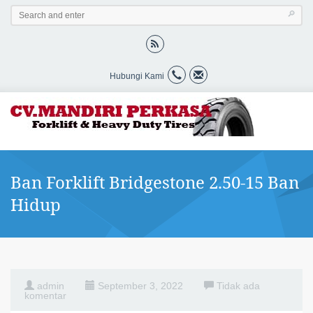
Hubungi Kami
Ban Forklift Bridgestone 2.50-15 Ban
Hidup
admin
September 3, 2022
Tidak ada
komentar