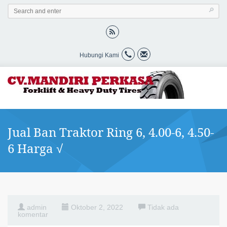
Hubungi Kami
Jual Ban Traktor Ring 6, 4.00-6, 4.50-
6 Harga √
admin
Oktober 2, 2022
Tidak ada
komentar