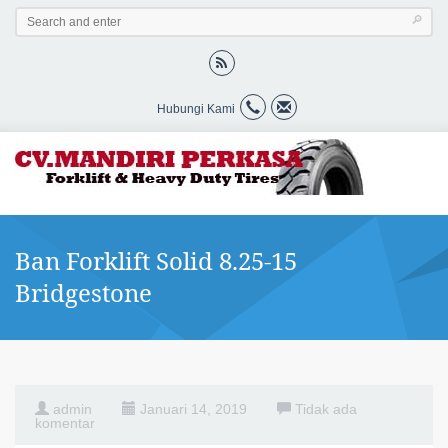
Hubungi Kami
Ban Forklift Solid 8.25-15
Bridgestone
admin
Januari 14, 2019
Tidak ada
komentar