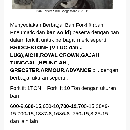
Ban Forklift Solid Bridgestone 8.25-15
Menyediakan Berbagai Ban Forklift (ban
Pneumatic dan
ban solid
) beserta dengan ban
dalam forklift untuk berbagai merk seperti
BRIDGESTONE (V LUG dan J
LUG),AICHI,ROYAL CROWN,GAJAH
TUNGGAL ,HEUNG AH ,
GRECSTER,ARMOUR,ADVANCE
dll. dengan
berbagai ukuran seperti :
Forklift 1TON – Forklift 10 Ton dengan ukuran
ban
600-9,
600-15
,650-10,
700-12
,700-15,28×9-
15,700-15,18×7-8,16×6-8 ,750-15,8.25-15 ..
dan lain lain