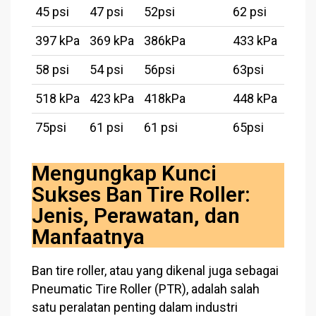
45 psi
47 psi
52psi
62 psi
397 kPa
369 kPa
386kPa
433 kPa
58 psi
54 psi
56psi
63psi
518 kPa
423 kPa
418kPa
448 kPa
75psi
61 psi
61 psi
65psi
Mengungkap Kunci
Sukses Ban Tire Roller:
Jenis, Perawatan, dan
Manfaatnya
Ban tire roller, atau yang dikenal juga sebagai
Pneumatic Tire Roller (PTR), adalah salah
satu peralatan penting dalam industri