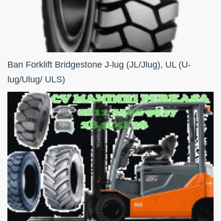
Ban Forklift Bridgestone J-lug (JL/Jlug), UL (U-
lug/Ulug/ ULS)