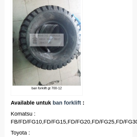
ban forklift gt 700-12
Available untuk
ban forklift
:
Komatsu :
FB/FD/FG10,FD/FG15,FD/FG20,FD/FG25,FD/FG3
Toyota :