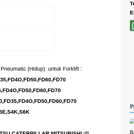
T
E
Pneumatic (Hidup) untuk Forklift :
35,FD4O,FD50,FD60,FD70
5,FD4O,FD50,FD60,FD70
0,FD35,FD4O,FD50,FD60,FD70
P
S6E,S4K,S6K
B
SU,CATERPILLAR,MITSUBISHI
dll