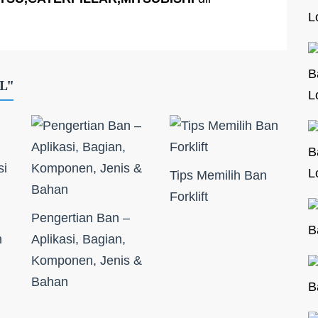
L
B
L"
L
B
L
Tips Memilih Ban
Forklift
Pengertian Ban –
B
n
Aplikasi, Bagian,
Komponen, Jenis &
Bahan
B