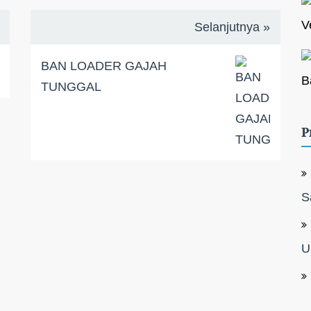
V
Selanjutnya »
BAN LOADER GAJAH
B
TUNGGAL
P
S
U